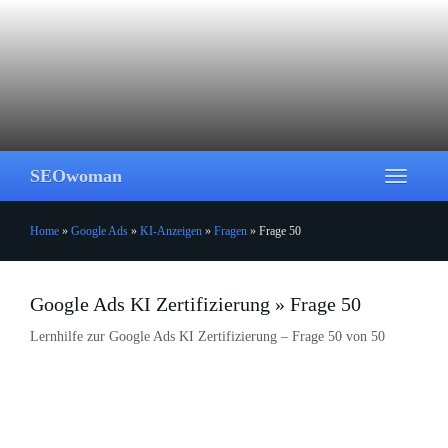
Skip
to
main
content
SEOwoman
Toggle
navigati
Home
»
Google Ads
»
KI-Anzeigen
»
Fragen
»
Frage 50
Google Ads KI Zertifizierung » Frage 50
Lernhilfe zur Google Ads KI Zertifizierung – Frage 50 von 50