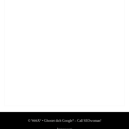
© WebX² • Ghostet dich Google? – Call SEOwoman!