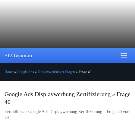
Skip
to
main
content
SEOwoman
Toggl
naviga
Home
»
Google Ads
»
Displaywerbung
»
Fragen
»
Frage 40
Google Ads Displaywerbung Zertifizierung » Frage
40
Lernhilfe zur Google Ads Displaywerbung Zertifizierung – Frage 40 von
49