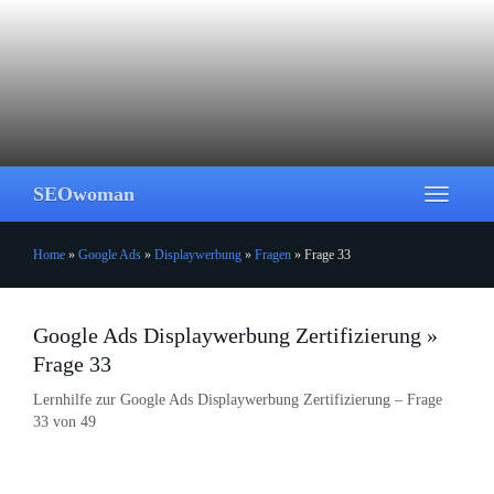
Skip
to
main
content
SEOwoman
Toggle
navigati
Home
»
Google Ads
»
Displaywerbung
»
Fragen
»
Frage 33
Google Ads Displaywerbung Zertifizierung »
Frage 33
Lernhilfe zur Google Ads Displaywerbung Zertifizierung – Frage
33 von 49