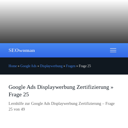
Skip
to
main
content
SEOwoman
Toggle
navigati
Home
»
Google Ads
»
Displaywerbung
»
Fragen
»
Frage 25
Google Ads Displaywerbung Zertifizierung »
Frage 25
Lernhilfe zur Google Ads Displaywerbung Zertifizierung – Frage
25 von 49