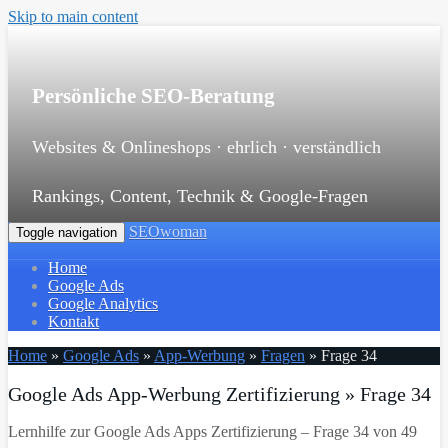
Skip to main content
Persönliche SEO-Beratung
Websites & Onlineshops · ehrlich · verständlich
Rankings, Content, Technik & Google-Fragen
SEOwoman
Toggle navigation
Home
Google Ads
Google Analytics
Kontakt
Home
»
Google Ads
»
App-Werbung
»
Fragen
»
Frage 34
Google Ads App-Werbung Zertifizierung » Frage 34
Lernhilfe zur Google Ads Apps Zertifizierung – Frage 34 von 49