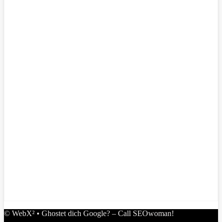
© WebX² • Ghostet dich Google? – Call SEOwoman!