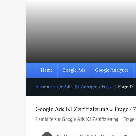
Skip
to
main
content
Home
Google Ads
Google Analytics
Home
»
Google Ads
»
KI-Anzeigen
»
Fragen
»
Frage 47
Google Ads KI Zertifizierung » Frage 47
Lernhilfe zur Google Ads KI Zertifizierung – Frage