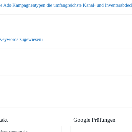
ogle Ads-Kampagnentypen die umfangreichste Kanal- und Inventarabde
 Keywords zugewiesen?
akt
Google Prüfungen
t]seo-woman.de