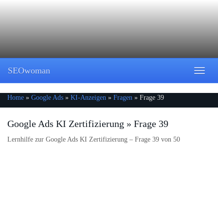
Skip
to
main
content
SEOwoman
Toggle
naviga
Home
»
Google Ads
»
KI-Anzeigen
»
Fragen
»
Frage 39
Google Ads KI Zertifizierung » Frage 39
Lernhilfe zur Google Ads KI Zertifizierung – Frage 39 von 50