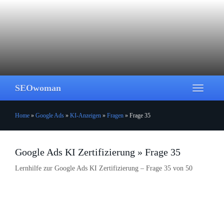
Skip
to
main
content
SEOwoman
Toggle
navigati
Home
»
Google Ads
»
KI-Anzeigen
»
Fragen
»
Frage 35
Google Ads KI Zertifizierung » Frage 35
Lernhilfe zur Google Ads KI Zertifizierung – Frage 35 von 50