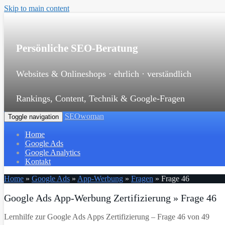
Skip to main content
Persönliche SEO-Beratung
Websites & Onlineshops · ehrlich · verständlich
Rankings, Content, Technik & Google-Fragen
SEOwoman
Toggle navigation
Home
Google Ads
Google Analytics
Kontakt
Home
»
Google Ads
»
App-Werbung
»
Fragen
»
Frage 46
Google Ads App-Werbung Zertifizierung » Frage 46
Lernhilfe zur Google Ads Apps Zertifizierung – Frage 46 von 49